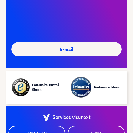
E-mail
Partenaire Trusted
Partenaire Idealo
Shops
Services visunext
Aide a FAQ
Guide