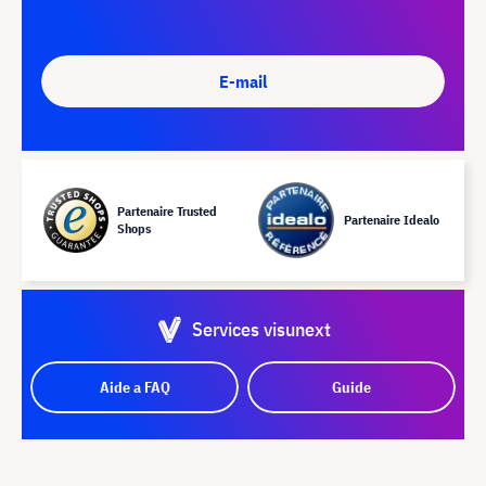
E-mail
Partenaire Trusted
Partenaire Idealo
Shops
Services visunext
Aide a FAQ
Guide