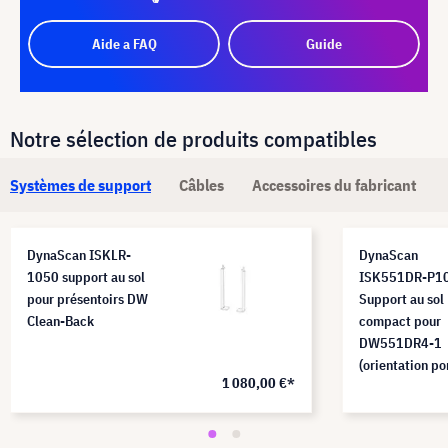
Aide a FAQ
Guide
Notre sélection de produits compatibles
Systèmes de support
Câbles
Accessoires du fabricant
DynaScan ISKLR-
DynaScan
1050 support au sol
ISK551DR-P1
pour présentoirs DW
Support au sol
Clean-Back
compact pour
DW551DR4-1
(orientation po
1 080,00 €*
uniquement)