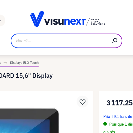
Fabricant
Téléchargements et kit de presse
r
s
Displays ELO Touch
DARD 15,6" Display
3 117,25
Prix TTC, frais de
Plus que 1 dis
ouvrés