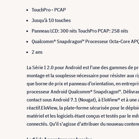
TouchPro - PCAP
Jusqu’à 10 touches
Panneau LCD: 300 nits TouchPro PCAP: 258 nits
Qualcomm® Snapdragon™ Processeur Octa-Core AP
2 ans
La Série I 2.0 pour Android est l'une des gammes de prod
montage et la souplesse nécessaire pour résister aux rig
que borne de prix et panneau d’orientation, en entrepris
processeur Android Qualcomm® Snapdragon™. Délivrant 2
contact sous Android 7.1 (Nougat), à EloView® et à une 
réactif.EloView, la plate-forme sécurisée pour le déploi
matériel et les logiciels étant conçus et testés par le 
connectés. Qu'il s'agisse d'attribuer du nouveau conten