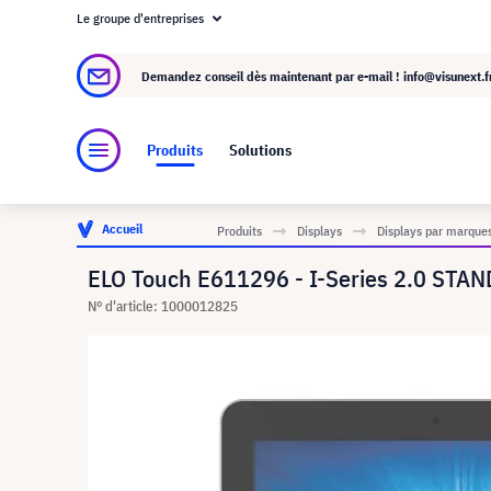
Le groupe d'entreprises
À propos de visunext.fr
Le groupe visunext
Demandez conseil dès maintenant par e-mail !
info@visunext.f
Produits
Solutions
Accueil
Produits
Displays
Displays par marque
ELO Touch E611296 - I-Series 2.0 STAN
N° d'article: 1000012825