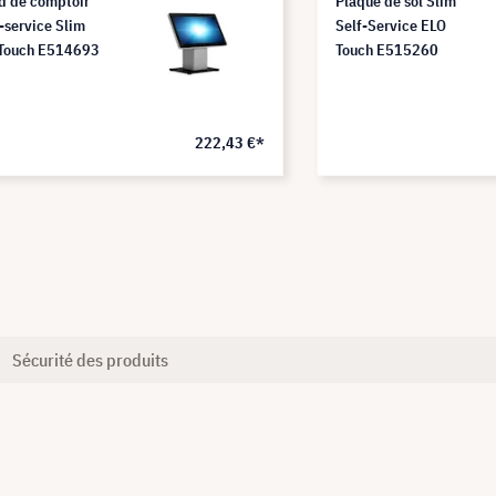
d de comptoir
Plaque de sol Slim
e-service Slim
Self-Service ELO
Touch E514693
Touch E515260
222,43 €*
Sécurité des produits