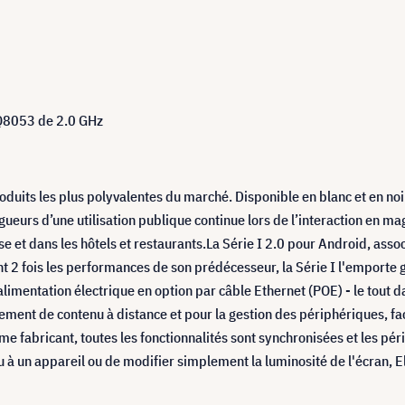
Q8053 de 2.0 GHz
uits les plus polyvalentes du marché. Disponible en blanc et en noir,
ueurs d’une utilisation publique continue lors de l’interaction en maga
e et dans les hôtels et restaurants.La Série I 2.0 pour Android, asso
 fois les performances de son prédécesseur, la Série I l'emporte g
alimentation électrique en option par câble Ethernet (POE) - le tout 
ement de contenu à distance et pour la gestion des périphériques, facil
même fabricant, toutes les fonctionnalités sont synchronisées et les 
u à un appareil ou de modifier simplement la luminosité de l'écran, E