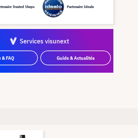
rtenaire Trusted Shops
Partenaire Idealo
Services visunext
e & FAQ
Guide & Actualités