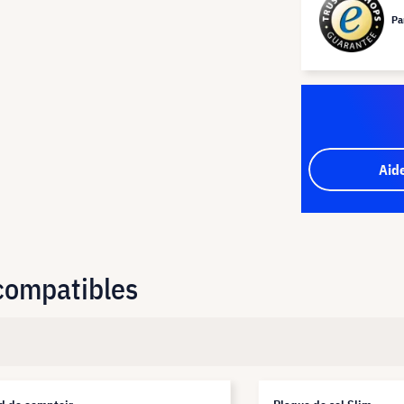
Pa
Aid
 compatibles