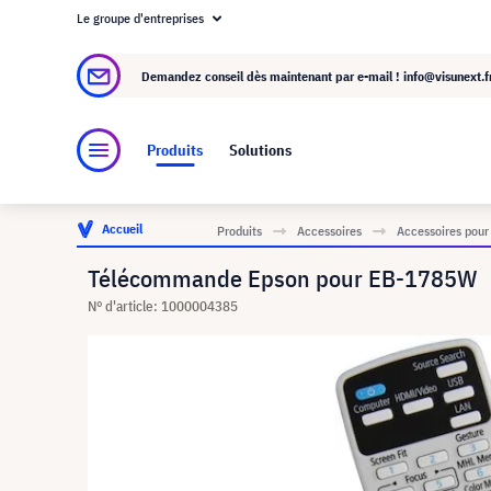
Le groupe d'entreprises
À propos de visunext.fr
Le groupe visunext
Demandez conseil dès maintenant par e-mail !
info@visunext.f
Produits
Solutions
Accueil
Produits
Accessoires
Accessoires pour
Télécommande Epson pour EB-1785W
N° d'article: 1000004385