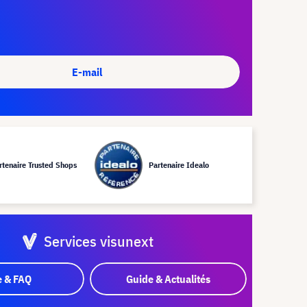
E-mail
rtenaire Trusted Shops
Partenaire Idealo
Services visunext
e & FAQ
Guide & Actualités