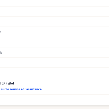
5
9
de
t (BringIn)
sur le service et l'assistance