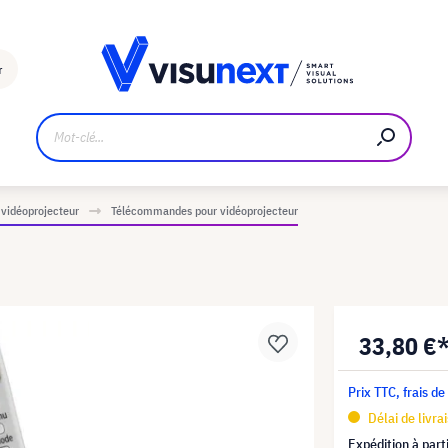
Fabricant
Téléchargements et kit de presse
r
 vidéoprojecteur
Télécommandes pour vidéoprojecteur
33,80 €
Prix TTC, frais de
Délai de livra
Expédition à part