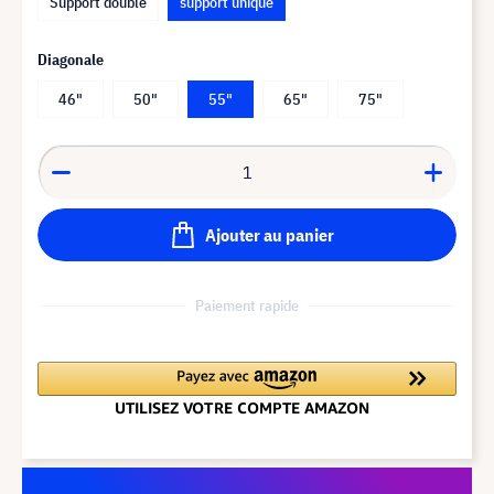
Support double
support unique
Diagonale
46"
50"
55"
65"
75"
Ajouter au panier
Paiement rapide