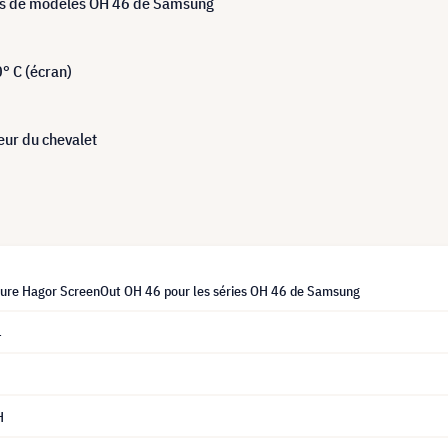
ies de modèles OH 46 de Samsung
° C (écran)
ieur du chevalet
eure Hagor ScreenOut OH 46 pour les séries OH 46 de Samsung
4
H