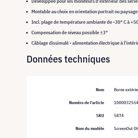
Développée pour les moniteurs d'extérieur des sér
Montable au choix en orientation portrait ou paysage
Incl. plage de température ambiante de -30° C à +50
Compensation de niveau possible ±3°
Câblage dissimulé - alimentation électrique à l'intér
Données techniques
Nom
Borne extéri
Numéro de l'article
100003255
SKU
5874
Nom du modèle
ScreenOut O