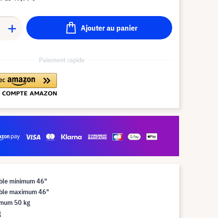
Ajouter au panier
Paiement rapide
ible minimum 46"
sible maximum 46"
imum 50 kg
g