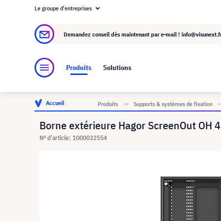
Le groupe d'entreprises
À propos de visunext.fr
Le groupe visunext
Demandez conseil dès maintenant par e-mail !
info@visunext.f
Produits
Solutions
Accueil
Produits
Supports & systèmes de fixation
Borne extérieure Hagor ScreenOut OH 4
N° d'article: 1000032554