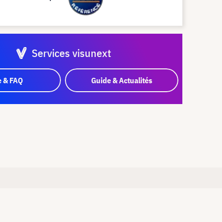
Services visunext
e & FAQ
Guide & Actualités