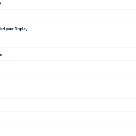
0
ied pour Display
ue