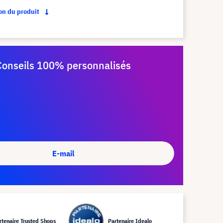
ion du produit
Conseils 100% personnalisés
E-mail
rtenaire Trusted Shops
Partenaire Idealo