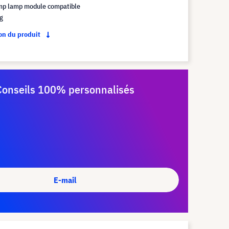
mp lamp module compatible
kg
ion du produit
Conseils 100% personnalisés
E-mail