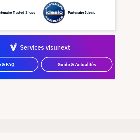
rtenaire Trusted Shops
Partenaire Idealo
Services visunext
e & FAQ
Guide & Actualités