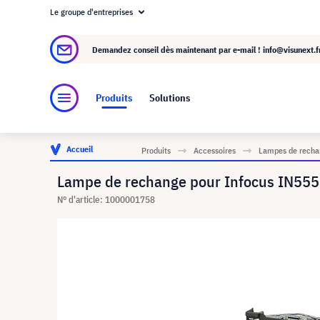
Le groupe d'entreprises
À propos de visunext.fr
Le groupe visunext
Demandez conseil dès maintenant par e-mail !
info@visunext.f
Produits
Solutions
Accueil
Produits
Accessoires
Lampes de rechan
Lampe de rechange pour Infocus IN555
N° d'article: 1000001758