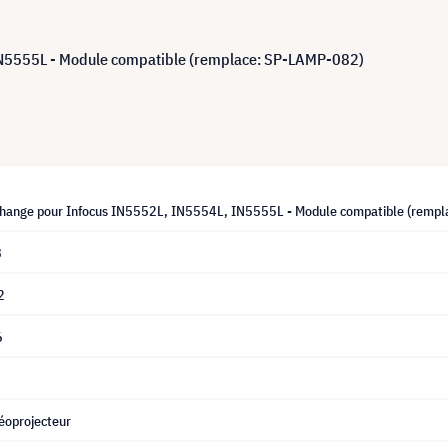
IN5555L - Module compatible (remplace: SP-LAMP-082)
hange pour Infocus IN5552L, IN5554L, IN5555L - Module compatible (remp
8
2
6
éoprojecteur