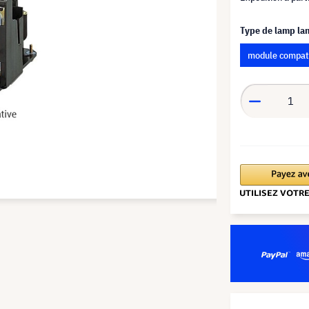
Type de lamp l
module compat