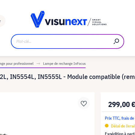
Fabricant
Téléchargements et kit de presse
r
ge pour professionnel
Lampe de rechange InFocus
2L, IN5554L, IN5555L - Module compatible (re
299,00 
Prix TTC, frais de
Délai de livra
Expédition à part