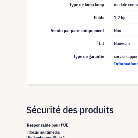
Type de lamp lamp
module compa
Poids
1,2 kg
Vendu par paire uniquement
Non
État
Nouveau
Type de garantie
service appor
Informations 
Sécurité des produits
Responsable pour l'UE
infocus multimedia
Weißenburger Platz 1