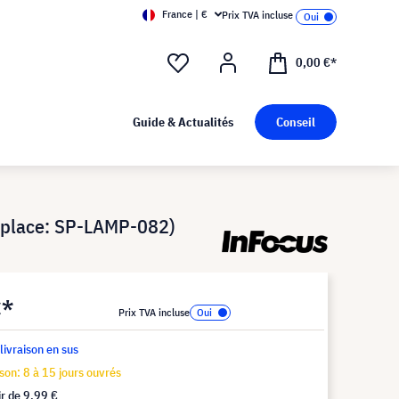
France | €
Prix TVA incluse
0,00 €*
Guide & Actualités
Conseil
mplace: SP-LAMP-082)
€*
Prix TVA incluse
 livraison en sus
ison: 8 à 15 jours ouvrés
ir de
9,99 €