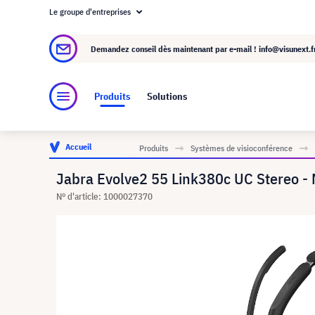
Le groupe d'entreprises
À propos de visunext.fr
Le groupe visunext
Demandez conseil dès maintenant par e-mail !
info@visunext.f
Produits
Solutions
Accueil
Produits
Systèmes de visioconférence
Jabra Evolve2 55 Link380c UC Stereo - 
N° d'article: 1000027370