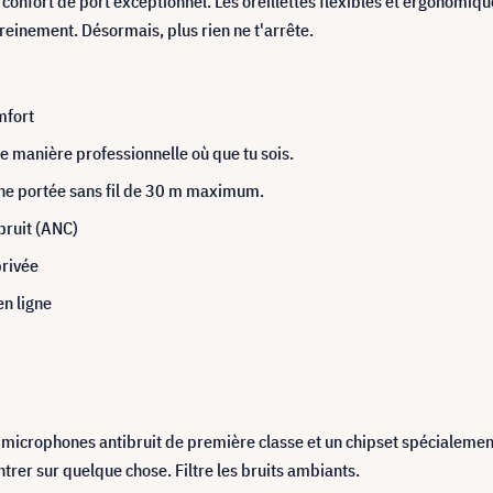
confort de port exceptionnel. Les oreillettes flexibles et ergonomiques
reinement. Désormais, plus rien ne t'arrête.
mfort
e manière professionnelle où que tu sois.
une portée sans fil de 30 m maximum.
 bruit (ANC)
privée
en ligne
microphones antibruit de première classe et un chipset spécialement
ntrer sur quelque chose. Filtre les bruits ambiants.