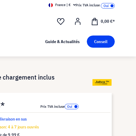
France | €
Prix TVA incluse
0,00 €*
Guide & Actualités
Conseil
e chargement inclus
€*
Prix TVA incluse
 livraison en sus
ison: 4 à 7 jours ouvrés
ir de
9,99 €