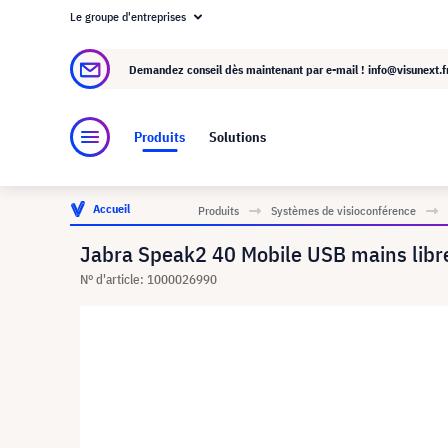
Le groupe d'entreprises
À propos de visunext.fr
Le groupe visunext
Demandez conseil dès maintenant par e-mail !
info@visunext.f
Produits
Solutions
Accueil
Produits
Systèmes de visioconférence
Jabra Speak2 40 Mobile USB mains libr
N° d'article: 1000026990