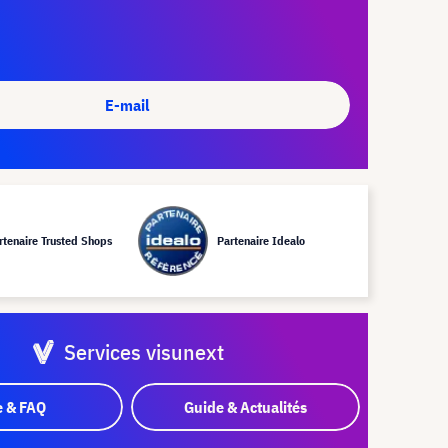
E-mail
rtenaire Trusted Shops
Partenaire Idealo
Services visunext
e & FAQ
Guide & Actualités