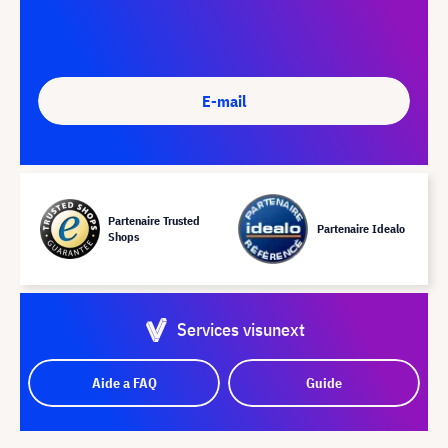
E-mail
Partenaire Trusted
Partenaire Idealo
Shops
Services visunext
Aide a FAQ
Guide