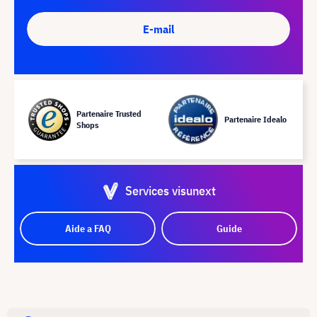
E-mail
Partenaire Trusted
Partenaire Idealo
Shops
Services visunext
Aide a FAQ
Guide