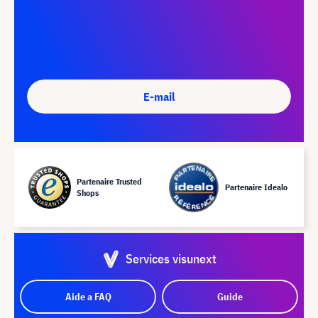
E-mail
Partenaire Trusted
Partenaire Idealo
Shops
Services visunext
Aide a FAQ
Guide