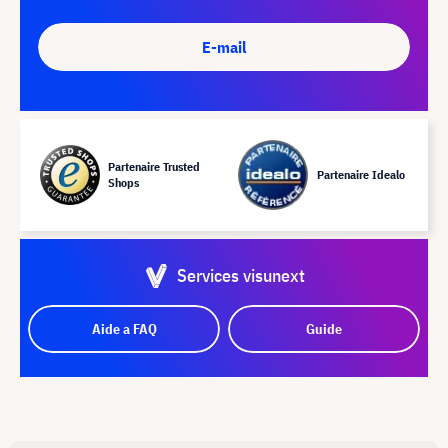
E-mail
Partenaire Trusted
Partenaire Idealo
Shops
Services visunext
Aide a FAQ
Guide