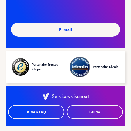
E-mail
Partenaire Trusted
Partenaire Idealo
Shops
Services visunext
Aide a FAQ
Guide