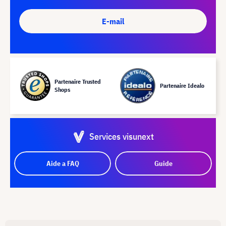
E-mail
Partenaire Trusted
Partenaire Idealo
Shops
Services visunext
Aide a FAQ
Guide