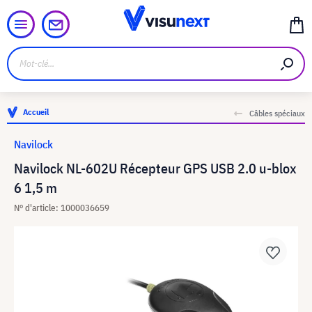
Accueil
Câbles spéciaux
Navilock
Navilock NL-602U Récepteur GPS USB 2.0 u-blox
6 1,5 m
N° d'article: 1000036659