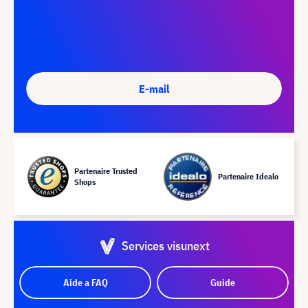
E-mail
Partenaire Trusted
Partenaire Idealo
Shops
Services visunext
Aide a FAQ
Guide