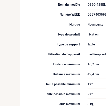
Nom du modèle
DS20-425BL
Numéro WEEE
DE5740359
Marque
Neomounts
Type de produit
Fixation
Type de support
Table
Utilisation de l'appareil
multi-suppor
Distance minimum
16,2 cm
Distance maximum
49,4 cm
Taille possible minimum
17"
Taille possible maximum
27"
Poids maximum
8 kg