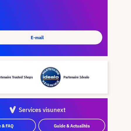
E-mail
rtenaire Trusted Shops
Partenaire Idealo
Services visunext
e & FAQ
Guide & Actualités