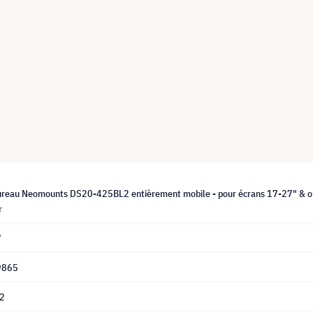
ureau Neomounts DS20-425BL2 entièrement mobile - pour écrans 17-27" & ordin
r
7
9865
2