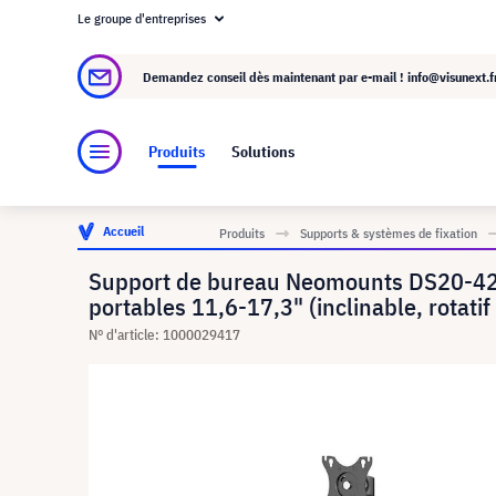
Le groupe d'entreprises
À propos de visunext.fr
Le groupe visunext
Demandez conseil dès maintenant par e-mail !
info@visunext.f
Produits
Solutions
Accueil
Produits
Supports & systèmes de fixation
Support de bureau Neomounts DS20-425
portables 11,6-17,3" (inclinable, rotatif 
N° d'article: 1000029417