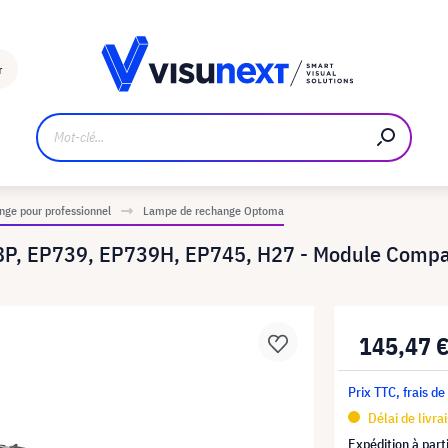
Fabricant
Téléchargements et kit de presse
r
ge pour professionnel
Lampe de rechange Optoma
P, EP739, EP739H, EP745, H27 - Module Compat
145,47 
Prix TTC, frais de
Délai de livra
Expédition à part