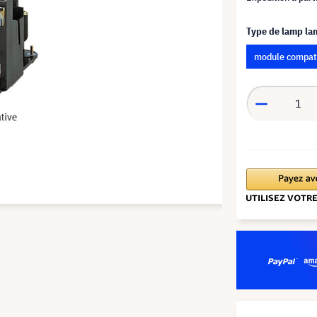
Type de lamp l
module compat