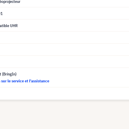
éoprojecteur
01
atible UHR
t (BringIn)
sur le service et l'assistance