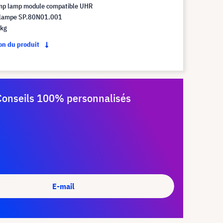
mp lamp module compatible UHR
 lampe SP.80N01.001
 kg
ion du produit
Conseils 100% personnalisés
E-mail