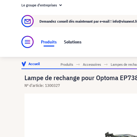
Le groupe d'entreprises
À propos de visunext.fr
Le groupe visunext
Demandez conseil dès maintenant par e-mail !
info@visunext.f
Produits
Solutions
Accueil
Produits
Accessoires
Lampes de rechan
Lampe de rechange pour Optoma EP738
N° d'article: 1300327