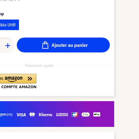
amp
ible UHR
Ajouter au panier
Paiement rapide