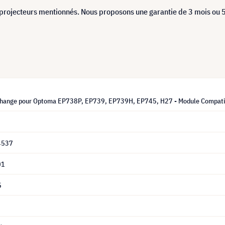
projecteurs mentionnés. Nous proposons une garantie de 3 mois ou 
change pour Optoma EP738P, EP739, EP739H, EP745, H27 - Module Compati
4537
01
5