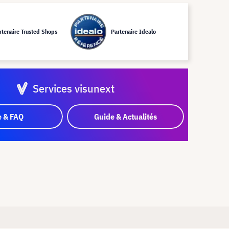
rtenaire Trusted Shops
Partenaire Idealo
Services visunext
e & FAQ
Guide & Actualités