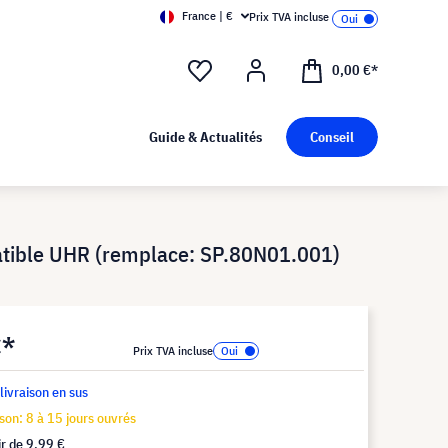
France | €
Prix TVA incluse
0,00 €*
Guide & Actualités
Conseil
ible UHR (remplace: SP.80N01.001)
€*
Prix TVA incluse
 livraison en sus
ison: 8 à 15 jours ouvrés
ir de
9,99 €