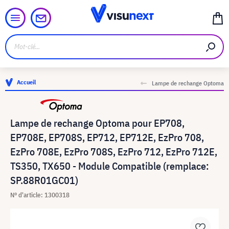
Accueil
Lampe de rechange Optoma
Lampe de rechange Optoma pour EP708,
EP708E, EP708S, EP712, EP712E, EzPro 708,
EzPro 708E, EzPro 708S, EzPro 712, EzPro 712E,
TS350, TX650 - Module Compatible (remplace:
SP.88R01GC01)
N° d'article: 1300318