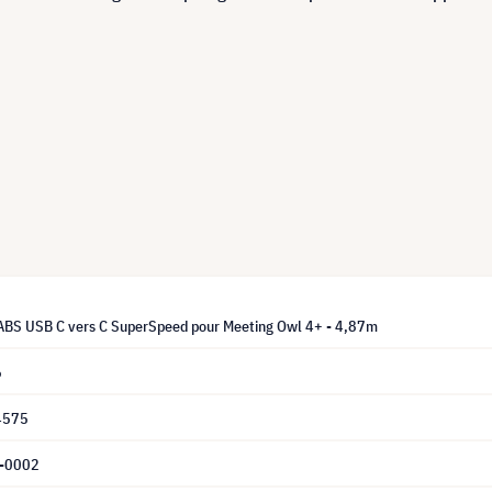
BS USB C vers C SuperSpeed pour Meeting Owl 4+ - 4,87m
6
4575
-0002