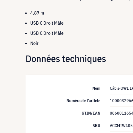
4,87 m
USB C Droit Mâle
USB C Droit Mâle
Noir
Données techniques
Nom
Câble OWL LA
Numéro de l'article
100003296
GTIN/EAN
086001165
SKU
ACCMTW405