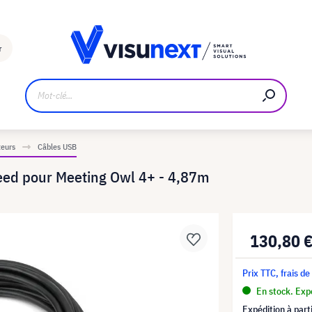
Fabricant
Téléchargements et kit de presse
r
teurs
Câbles USB
ed pour Meeting Owl 4+ - 4,87m
130,80 
Prix TTC, frais de
En stock. Expé
Expédition à part