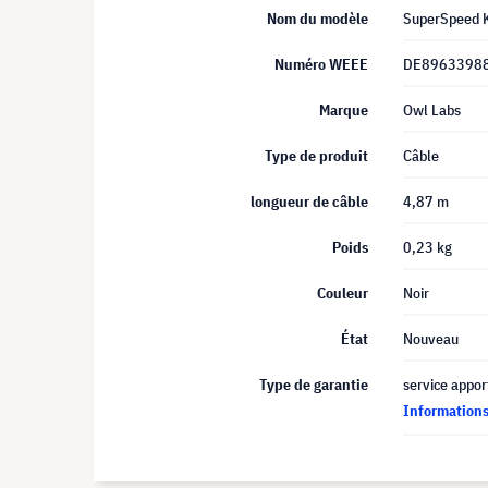
Nom du modèle
SuperSpeed 
Numéro WEEE
DE8963398
Marque
Owl Labs
Type de produit
Câble
longueur de câble
4,87 m
Poids
0,23 kg
Couleur
Noir
État
Nouveau
Type de garantie
service appor
Informations 