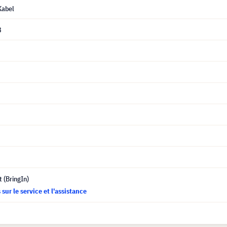
Kabel
8
t (BringIn)
sur le service et l'assistance