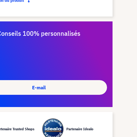
ion du produit
Conseils 100% personnalisés
E-mail
rtenaire Trusted Shops
Partenaire Idealo