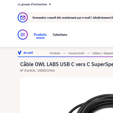
Le groupe d'entreprises
À propos de visunext.fr
Le groupe visunext
Demandez conseil dès maintenant par e-mail !
info@visunext.f
Produits
Solutions
Accueil
Produits
Connectivité
Câbles / Adapta
Câble OWL LABS USB C vers C SuperSpe
N° d'article: 1000032966