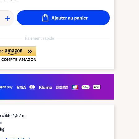
Ajouter au panier
Paiement rapide
e câble 4,87 m
ir
 kg