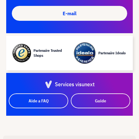
E-mail
Partenaire Trusted
Partenaire Idealo
Shops
Services visunext
Aide a FAQ
Guide