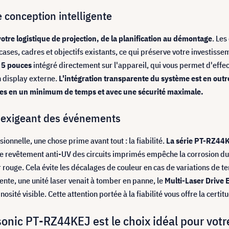
e conception intelligente
tre logistique de projection, de la planification au démontage
. Les
 cases, cadres et objectifs existants, ce qui préserve votre investiss
 5 pouces
intégré directement sur l'appareil, qui vous permet d'effectu
n display externe.
L'intégration transparente du système est en outre 
exes en un minimum de temps et avec une sécurité maximale.
en exigeant des événements
nnelle, une chose prime avant tout : la fiabilité.
La
série PT-RZ44K 
e revêtement anti-UV des circuits imprimés empêche la corrosion due
r rouge. Cela évite les décalages de couleur en cas de variations de 
ttente, une unité laser venait à tomber en panne, le
Multi-Laser Drive 
nosité visible. Cette attention portée à la fiabilité vous offre la cer
sonic PT-RZ44KEJ est le choix idéal pour vo