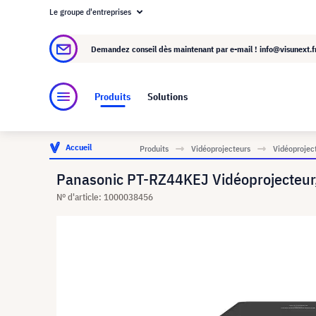
Le groupe d'entreprises
À propos de visunext.fr
Le groupe visunext
Demandez conseil dès maintenant par e-mail !
info@visunext.f
Produits
Solutions
Accueil
Produits
Vidéoprojecteurs
Vidéoproject
Panasonic PT-RZ44KEJ Vidéoprojecteur
N° d'article: 1000038456