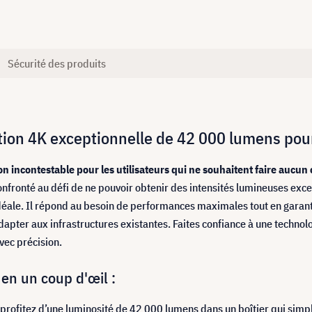
Sécurité des produits
ion 4K exceptionnelle de 42 000 lumens pour 
 incontestable pour les utilisateurs qui ne souhaitent faire aucun 
 confronté au défi de ne pouvoir obtenir des intensités lumineuses e
idéale. Il répond au besoin de performances maximales tout en garanti
apter aux infrastructures existantes. Faites confiance à une techno
avec précision.
n un coup d'œil :
profitez d’une luminosité de 42 000 lumens dans un boîtier qui simpli