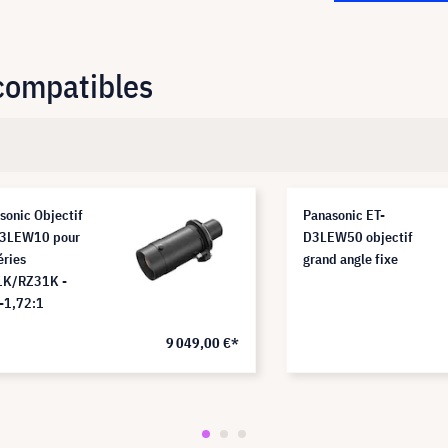
 compatibles
sonic Objectif
Panasonic ET-
D3LEW10 pour
D3LEW50 objectif
éries
grand angle fixe
1K/RZ31K -
-1,72:1
9 049,00 €*