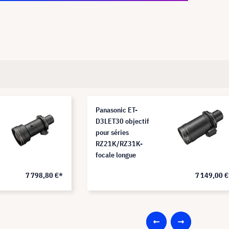
Panasonic ET-
D3LET30 objectif
pour séries
RZ21K/RZ31K-
focale longue
7 798,80 €*
7 149,00 