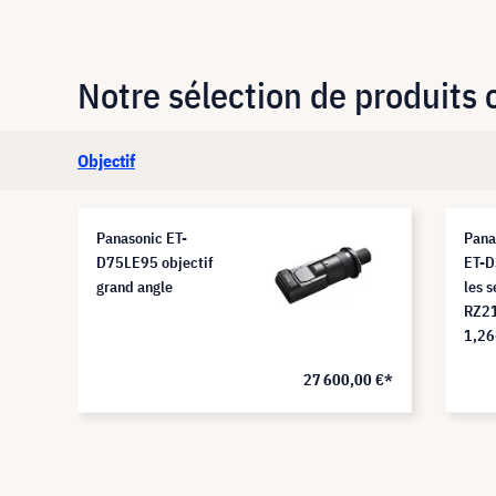
Notre sélection de produits
Objectif
Panasonic ET-
Pana
D75LE95 objectif
ET-
grand angle
les s
RZ2
1,26
0 €*
27 600,00 €*