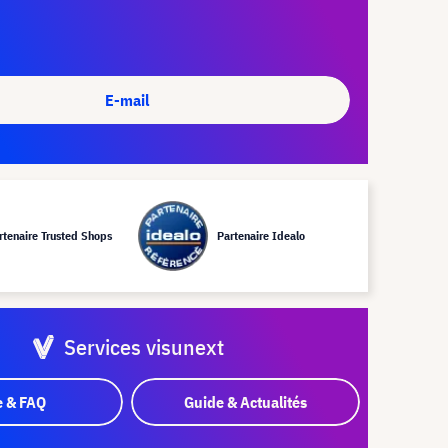
E-mail
rtenaire Trusted Shops
Partenaire Idealo
Services visunext
e & FAQ
Guide & Actualités