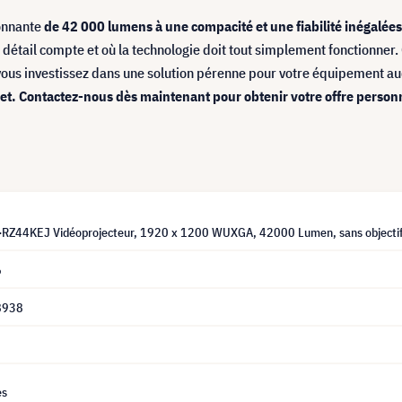
onnante
de 42 000 lumens à une compacité et une fiabilité inégalées
étail compte et où la technologie doit tout simplement fonctionner. G
 vous investissez dans une solution pérenne pour votre équipement au
et. Contactez-nous dès maintenant pour obtenir votre offre personn
-RZ44KEJ Vidéoprojecteur, 1920 x 1200 WUXGA, 42000 Lumen, sans objecti
6
8938
es