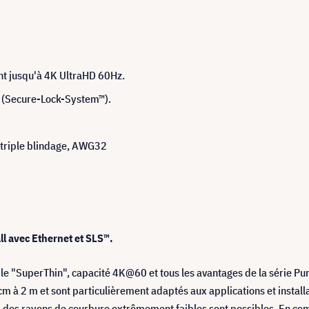
nt jusqu'à 4K UltraHD 60Hz.
™ (Secure-Lock-System™).
 triple blindage, AWG32
ll avec Ethernet et SLS™.
ble "SuperThin", capacité 4K@60 et tous les avantages de la série Pu
m à 2 m et sont particulièrement adaptés aux applications et installa
e, des rayons de courbure extrêmement faibles sont possibles. En co