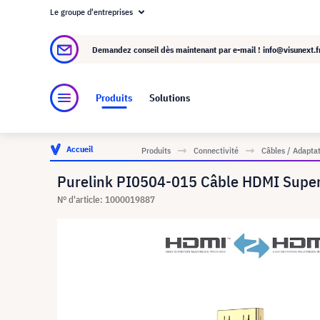
Le groupe d'entreprises
À propos de visunext.fr
Le groupe visunext
Demandez conseil dès maintenant par e-mail !
info@visunext.f
Produits
Solutions
Accueil
Produits
Connectivité
Câbles / Adapta
Purelink PI0504-015 Câble HDMI Super
N° d'article: 1000019887