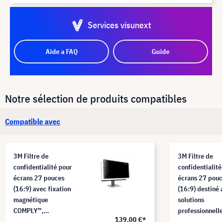
Services visunext
Aide a FAQ
Guide
Notre sélection de produits compatibles
Compatible avec
3M Filtre de
3M Filtre de
confidentialité pour
confidentialité
écrans 27 pouces
écrans 27 pou
(16:9) avec fixation
(16:9) destiné
magnétique
solutions
COMPLY™,
professionnell
139,00 €*
PF270W9EM
protection des