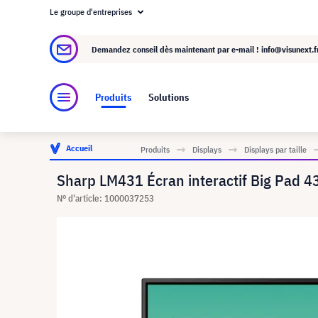
Le groupe d'entreprises
À propos de visunext.fr
Le groupe visunext
Demandez conseil dès maintenant par e-mail !
info@visunext.f
Produits
Solutions
Accueil
Produits
Displays
Displays par taille
Sharp LM431 Écran interactif Big Pad 4
N° d'article: 1000037253