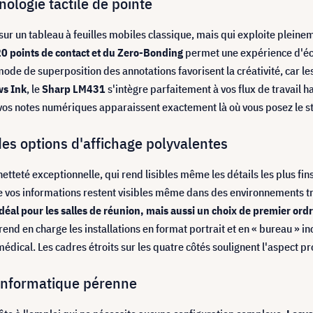
nologie tactile de pointe
l sur un tableau à feuilles mobiles classique, mais qui exploite ple
 20 points de contact et du Zero-Bonding
permet une expérience d'écr
e mode de superposition des annotations favorisent la créativité, car 
ws Ink
, le
Sharp LM431
s'intègre parfaitement à vos flux de travail h
e vos notes numériques apparaissent exactement là où vous posez le s
des options d'affichage polyvalentes
etteté exceptionnelle, qui rend lisibles même les détails les plus fi
e vos informations restent visibles même dans des environnements trè
idéal pour les salles de réunion, mais aussi un choix de premier ord
 en charge les installations en format portrait et en « bureau » incl
médical. Les cadres étroits sur les quatre côtés soulignent l'aspect 
 informatique pérenne