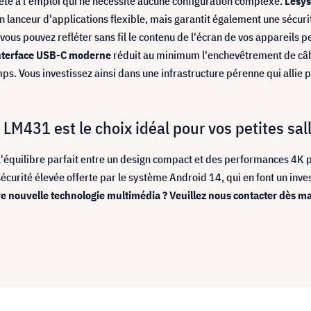
rête à l'emploi qui ne nécessite aucune configuration complexe.
Le
sys
n lanceur d'applications flexible, mais garantit également une sécur
 vous pouvez refléter sans fil le contenu de l'écran de vos appareils
nterface USB-C moderne
réduit au minimum l'enchevêtrement de câble
s. Vous investissez ainsi dans une infrastructure pérenne qui allie 
 LM431 est le choix idéal pour vos petites sal
l'équilibre parfait entre un design compact et des performances 4K pr
 sécurité élevée offerte par le système Android 14, qui en font un inv
re nouvelle technologie multimédia ? Veuillez nous contacter dès m