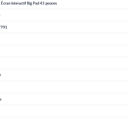
Écran interactif Big Pad 43 pouces
3
7791
9
e