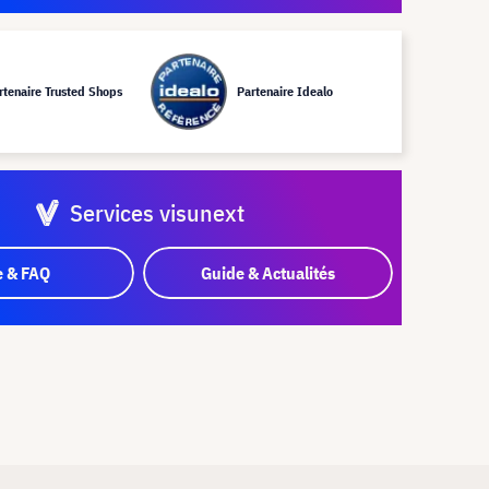
rtenaire Trusted Shops
Partenaire Idealo
Services visunext
e & FAQ
Guide & Actualités