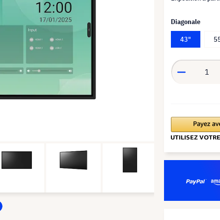
Diagonale
43"
5