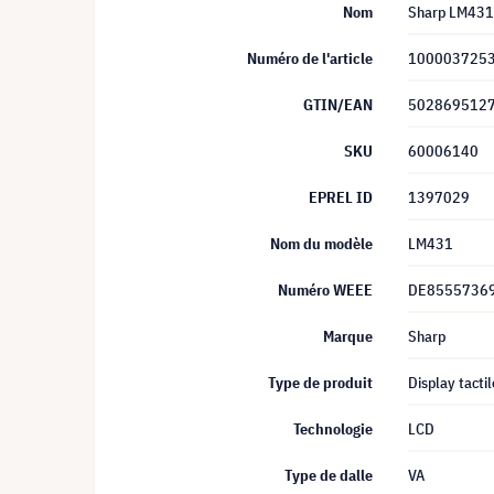
Nom
Sharp LM431 
Numéro de l'article
100003725
GTIN/EAN
502869512
SKU
60006140
EPREL ID
1397029
Nom du modèle
LM431
Numéro WEEE
DE8555736
Marque
Sharp
Type de produit
Display tactil
Technologie
LCD
Type de dalle
VA