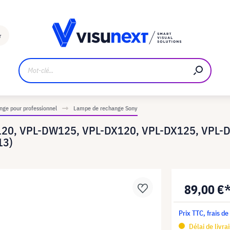
Fabricant
Téléchargements et kit de presse
r
ge pour professionnel
Lampe de rechange Sony
120, VPL-DW125, VPL-DX120, VPL-DX125, VPL-D
13)
89,00 €
Prix TTC, frais de
Délai de livra