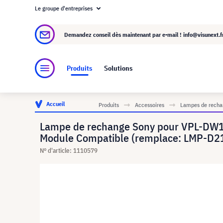
Le groupe d'entreprises
À propos de visunext.fr
Le groupe visunext
Demandez conseil dès maintenant par e-mail !
info@visunext.f
Produits
Solutions
Accueil
Produits
Accessoires
Lampes de rechan
Lampe de rechange Sony pour VPL-DW
Module Compatible (remplace: LMP-D2
N° d'article: 1110579