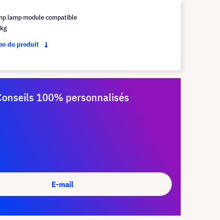
mp lamp module compatible
 kg
ion du produit
Conseils 100% personnalisés
E-mail