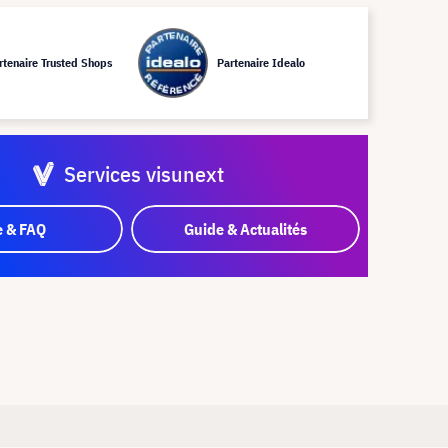
rtenaire Trusted Shops
Partenaire Idealo
Services visunext
e & FAQ
Guide & Actualités