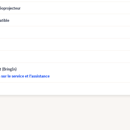
éoprojecteur
tible
t (BringIn)
sur le service et l'assistance