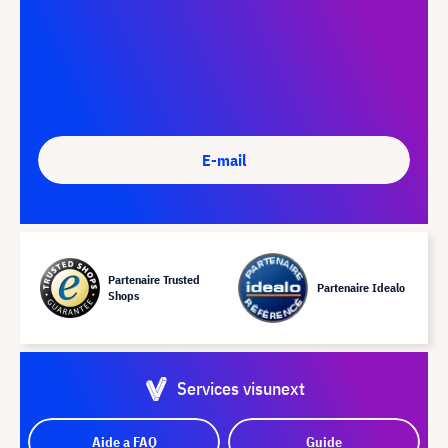
E-mail
Partenaire Trusted
Partenaire Idealo
Shops
Services visunext
Aide a FAQ
Guide