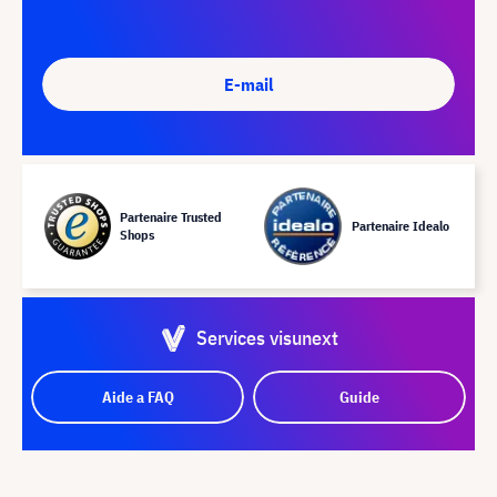
E-mail
Partenaire Trusted
Partenaire Idealo
Shops
Services visunext
Aide a FAQ
Guide