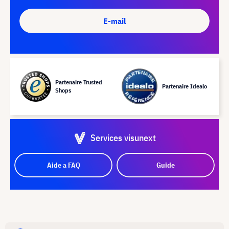
E-mail
Partenaire Trusted
Partenaire Idealo
Shops
Services visunext
Aide a FAQ
Guide