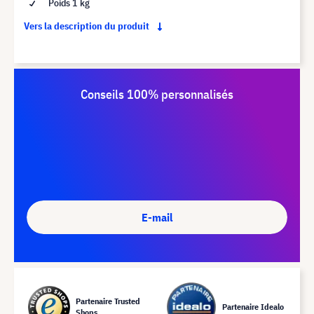
Poids 1 kg
Vers la description du produit
Conseils 100% personnalisés
E-mail
Partenaire Trusted
Partenaire Idealo
Shops