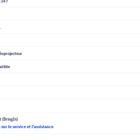
2347
1
éoprojecteur
tible
t (BringIn)
sur le service et l'assistance