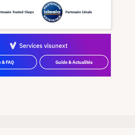
rtenaire Trusted Shops
Partenaire Idealo
Services visunext
e & FAQ
Guide & Actualités