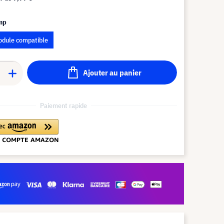
amp
dule compatible
Ajouter au panier
Paiement rapide