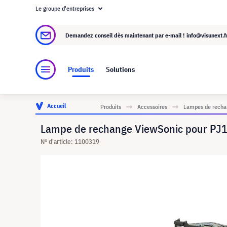
Le groupe d'entreprises
À propos de visunext.fr
Le groupe visunext
Demandez conseil dès maintenant par e-mail !
info@visunext.f
Produits
Solutions
Accueil
Produits
Accessoires
Lampes de rechan
Lampe de rechange ViewSonic pour PJ1
N° d'article: 1100319