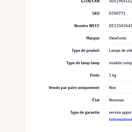
GTIN/EAN
505196415
SKU
DT00771
Numéro WEEE
DE1150264
Marque
ViewSonic
Type de produit
Lampe de vid
Type de lamp lamp
module compa
Poids
1 kg
Vendu par paire uniquement
Non
État
Nouveau
Type de garantie
service appor
Informations 