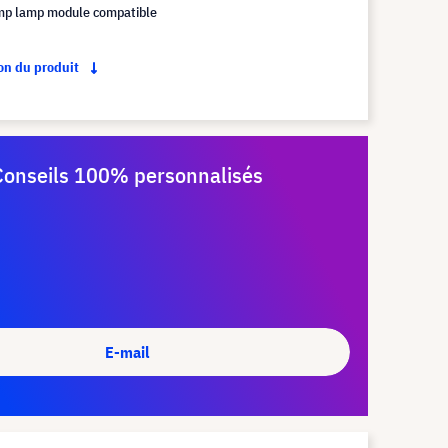
mp lamp module compatible
ion du produit
Conseils 100% personnalisés
E-mail