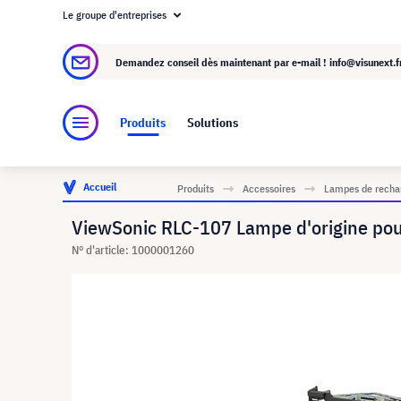
Le groupe d'entreprises
À propos de visunext.fr
Le groupe visunext
Demandez conseil dès maintenant par e-mail !
info@visunext.f
Produits
Solutions
Accueil
Produits
Accessoires
Lampes de rechan
ViewSonic RLC-107 Lampe d'origine p
N° d'article: 1000001260