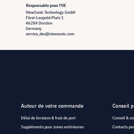
Responsable pour l'UE
ViewSonic Technology GmbH
Fürst-Leopold-Platz 1
46284 Dorsten
Germany
service_deu@viewsonic.com
Autour de votre commande
Conseil 
Délai de livraison & frais de port
Conseil & co
Suppléments pour zones extérieures
Contacts pe