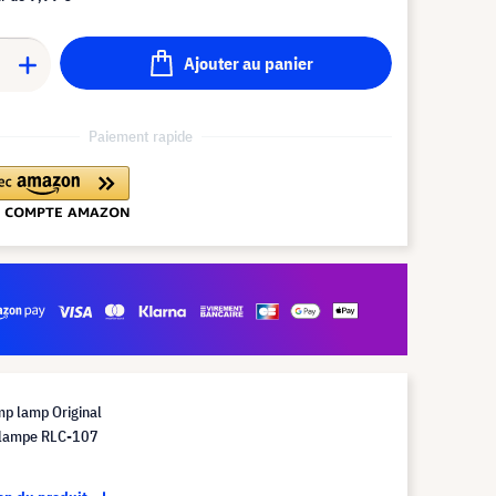
Ajouter au panier
Paiement rapide
mp lamp Original
 lampe RLC-107