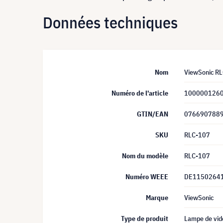
Données techniques
Nom
ViewSonic R
Numéro de l'article
100000126
GTIN/EAN
076690788
SKU
RLC-107
Nom du modèle
RLC-107
Numéro WEEE
DE1150264
Marque
ViewSonic
Type de produit
Lampe de vid