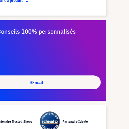
ion du produit
Conseils 100% personnalisés
E-mail
rtenaire Trusted Shops
Partenaire Idealo