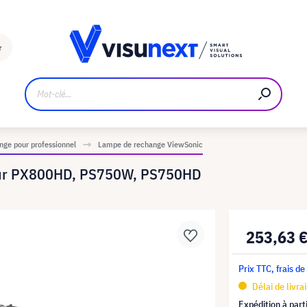
Fabricant
Téléchargements et kit de presse
r
ge pour professionnel
Lampe de rechange ViewSonic
our PX800HD, PS750W, PS750HD
253,63 
Prix TTC, frais de
Délai de livra
Expédition à part