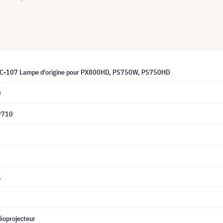
LC-107 Lampe d'origine pour PX800HD, PS750W, PS750HD
0
9710
1
éoprojecteur