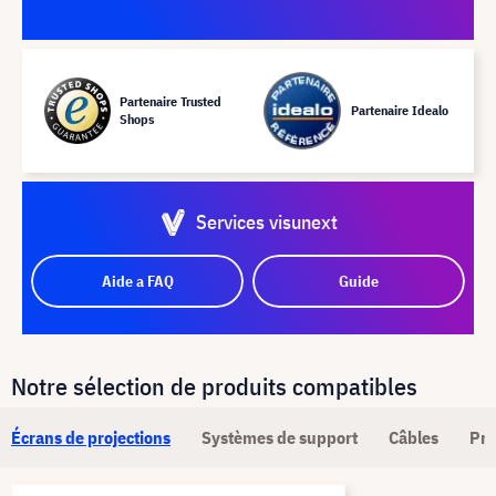
Partenaire Trusted
Partenaire Idealo
Shops
Services visunext
Aide a FAQ
Guide
Notre sélection de produits compatibles
Écrans de projections
Systèmes de support
Câbles
Pré