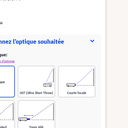
ir
nnez l’optique souhaitée
que:
s d’optique
ique
UST (Ultra Short Throw)
Courte focale
ndard
Zoom télé