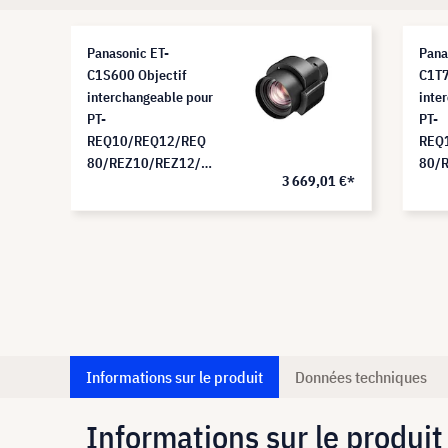
Panasonic ET-
Pana
C1S600 Objectif
C1T7
interchangeable pour
inte
PT-
PT-
REQ10/REQ12/REQ
REQ
80/REZ10/REZ12/R
80/
5 €*
3 669,01 €*
EZ80 (1,36 - 2,10:1)
EZ80
Informations sur le produit
Données techniques
Informations sur le produit