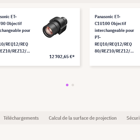
sonic ET-
Panasonic ET-
00 Objectif
C1U100 Objectif
rchangeable pour
interchangeable pour
PT-
10/REQ12/REQ
REQ10/REQ12/REQ
REZ10/REZ12/R
80/REZ10/REZ12/R
12 702,65 €*
 (2,07 - 3,38:1)
EZ80 (0,308 -
0,330:1)
Téléchargements
Calcul de la surface de projection
Sécuri