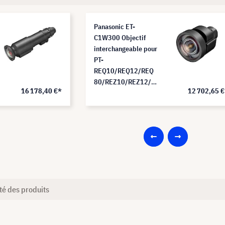
Panasonic ET-
C1W300 Objectif
interchangeable pour
PT-
REQ10/REQ12/REQ
80/REZ10/REZ12/R
16 178,40 €*
12 702,65 
EZ80 (0,55 - 0,69:1)
té des produits