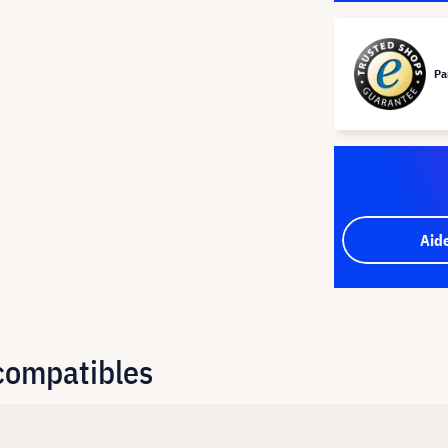
Pa
Aid
 compatibles