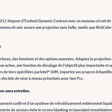
REZ12 dispose d'Evolved Dynamic Contrast avec un nouveau circuit d
niveau de noir assure une projection sans faille, tandis que RichCol
e
terfaces, des fonctions et des options avancées. Adaptez la projection
e active, une fonction de décalage de l'objectif plus importante et un
es de tiers spécifiées parIntel® SDM, importez vos propres échantillon
 des kits de mise à niveau préactivés pour Geo Pro.
on sans entretien.
uement scellé et d'un système de refroidissement entièrement liquid
ntrée de secours évite le screen blanking en basculant immédiatemen