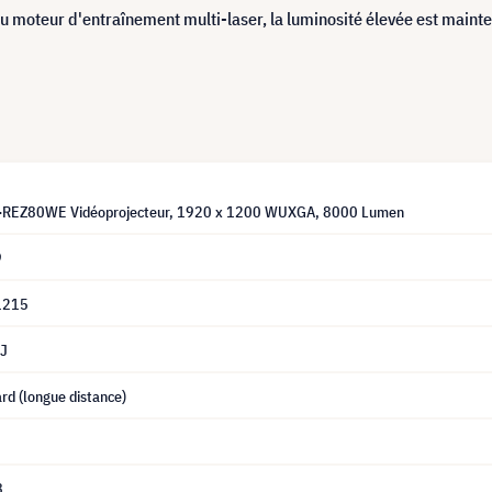
du moteur d'entraînement multi-laser, la luminosité élevée est mainten
T-REZ80WE Vidéoprojecteur, 1920 x 1200 WUXGA, 8000 Lumen
9
1215
J
rd (longue distance)
8