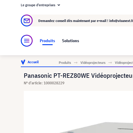
Le groupe d'entreprises
À propos de visunext.fr
Le groupe visunext
Demandez conseil dès maintenant par e-mail !
info@visunext.f
Produits
Solutions
Accueil
Produits
Vidéoprojecteurs
Vidéoproject
Panasonic PT-REZ80WE Vidéoprojecteu
N° d'article: 1000028229