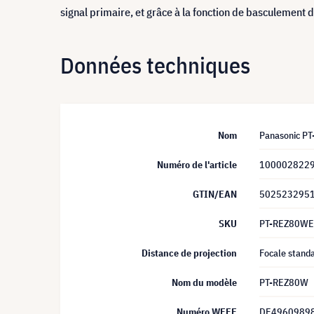
signal primaire, et grâce à la fonction de basculement 
Données techniques
Nom
Panasonic P
Numéro de l'article
100002822
GTIN/EAN
502523295
SKU
PT-REZ80WE
Distance de projection
Focale standa
Nom du modèle
PT-REZ80W
Numéro WEEE
DE4960989