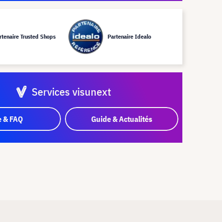
rtenaire Trusted Shops
Partenaire Idealo
Services visunext
e & FAQ
Guide & Actualités