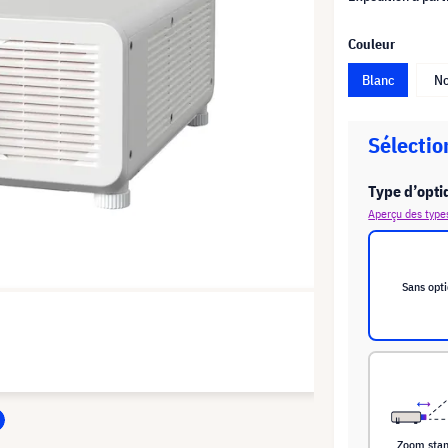
Couleur
Blanc
No
Sélectio
Type d’opti
Aperçu des type
Sans opt
Zoom sta