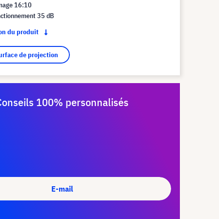
mage 16:10
nctionnement 35 dB
ion du produit
surface de projection
Conseils 100% personnalisés
E-mail