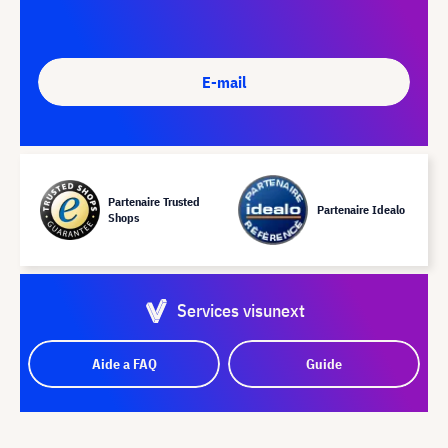
E-mail
Partenaire Trusted
Partenaire Idealo
Shops
Services visunext
Aide a FAQ
Guide