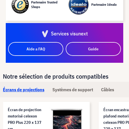
Partenaire Trusted
Partenaire Idealo
Shops
Services visunext
Aide a FAQ
Guide
Notre sélection de produits compatibles
Écrans de projections
Systèmes de support
Câbles
Écran de projection
Écran encastra
motorisé celexon
plafond motori
PRO Plus 220 x 137
celexon PRO P
cm
220 x 137