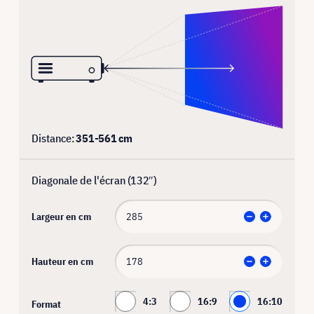
Distance:
351
-
561
cm
Diagonale de l'écran (
132
″)
Largeur en cm
Hauteur en cm
4:3
16:9
16:10
Format