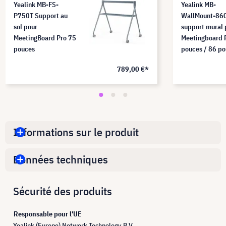
Yealink MB-FS-
Yealink MB-
P750T Support au
WallMount-86
sol pour
support mural 
MeetingBoard Pro 75
Meetingboard 
pouces
pouces / 86 p
789,00 €*
Informations sur le produit
Données techniques
Sécurité des produits
Responsable pour l'UE
Yealink (Europe) Network Technology B.V.