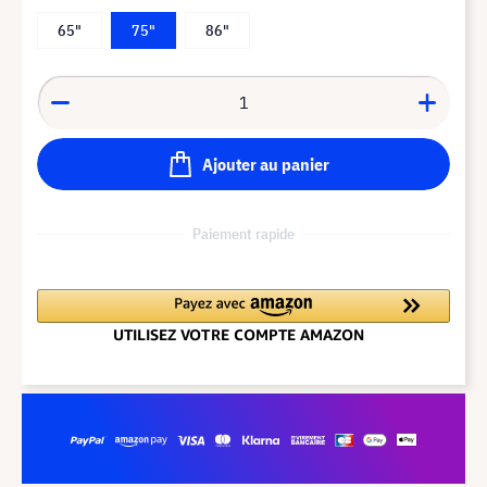
65"
75"
86"
Ajouter au panier
Paiement rapide