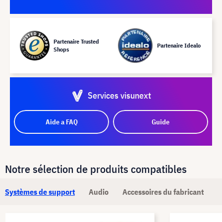
Partenaire Trusted
Partenaire Idealo
Shops
Services visunext
Aide a FAQ
Guide
Notre sélection de produits compatibles
Systèmes de support
Audio
Accessoires du fabricant
A