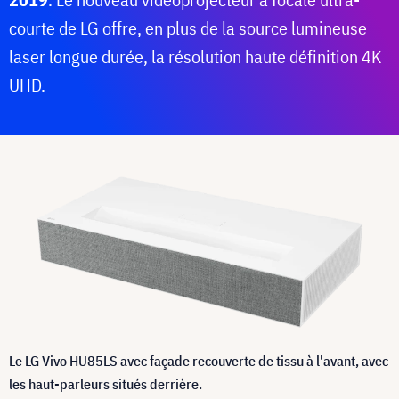
courte de LG offre, en plus de la source lumineuse
laser longue durée, la résolution haute définition 4K
UHD.
Le LG Vivo HU85LS avec façade recouverte de tissu à l'avant, avec
les haut-parleurs situés derrière.