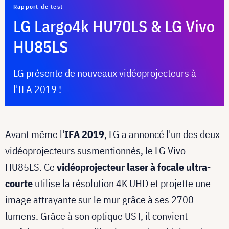
Rapport de test
LG Largo4k HU70LS & LG Vivo
HU85LS
LG présente de nouveaux vidéoprojecteurs à
l'IFA 2019 !
Avant même l'
IFA 2019
, LG a annoncé l'un des deux
vidéoprojecteurs susmentionnés, le LG Vivo
HU85LS. Ce
vidéoprojecteur laser à focale ultra-
courte
utilise la résolution 4K UHD et projette une
image attrayante sur le mur grâce à ses 2700
lumens. Grâce à son optique UST, il convient