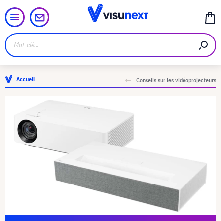
Accueil
Conseils sur les vidéoprojecteurs
1 von 1
Le LG Vivo HU85LS avec façade recouverte de tissu à l'avant,
avec les haut-parleurs situés derrière.
Le LG Largo4k HU70LS dans son nouveau châssis.