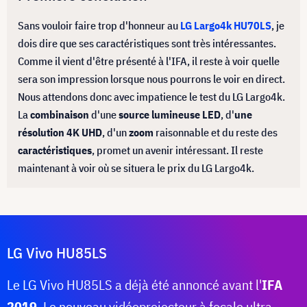
Sans vouloir faire trop d'honneur au
LG Largo4k HU70LS
, je
dois dire que ses caractéristiques sont très intéressantes.
Comme il vient d'être présenté à l'IFA, il reste à voir quelle
sera son impression lorsque nous pourrons le voir en direct.
Nous attendons donc avec impatience le test du LG Largo4k.
La
combinaison
d'une
source lumineuse LED
, d'
une
résolution 4K UHD
, d'un
zoom
raisonnable et du reste des
caractéristiques
, promet un avenir intéressant. Il reste
maintenant à voir où se situera le prix du LG Largo4k.
LG Vivo HU85LS
Le LG Vivo HU85LS a déjà été annoncé avant l'
IFA
2019
. Le nouveau vidéoprojecteur à focale ultra-