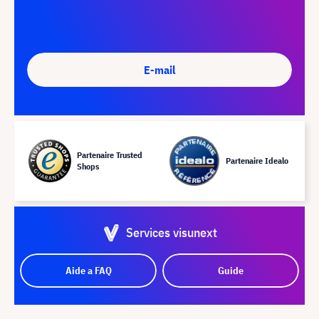
E-mail
Partenaire Trusted
Partenaire Idealo
Shops
Services visunext
Aide a FAQ
Guide