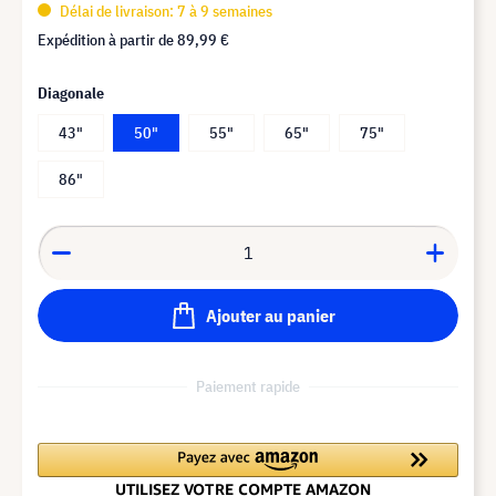
Délai de livraison: 7 à 9 semaines
Expédition à partir de
89,99 €
Diagonale
43"
50"
55"
65"
75"
86"
Ajouter au panier
Paiement rapide