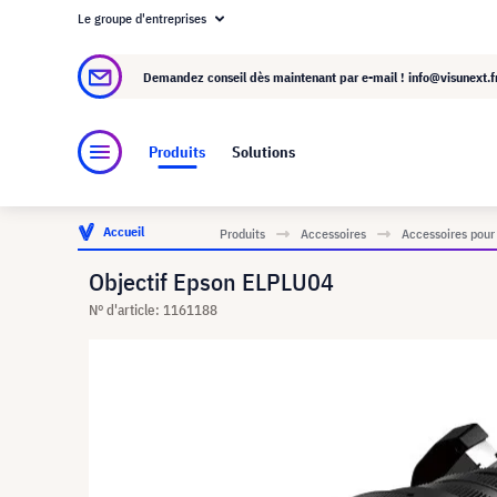
Le groupe d'entreprises
À propos de visunext.fr
Le groupe visunext
Demandez conseil dès maintenant par e-mail !
info@visunext.f
Produits
Solutions
Accueil
Produits
Accessoires
Accessoires pour
Objectif Epson ELPLU04
N° d'article: 1161188