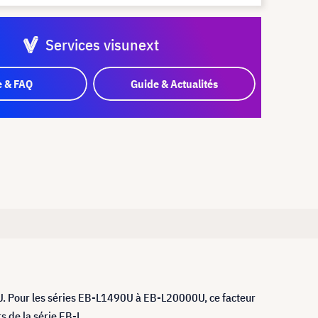
Services visunext
e & FAQ
Guide & Actualités
U. Pour les séries EB-L1490U à EB-L20000U, ce facteur
s de la série EB-L.