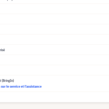
risé
t (BringIn)
sur le service et l'assistance