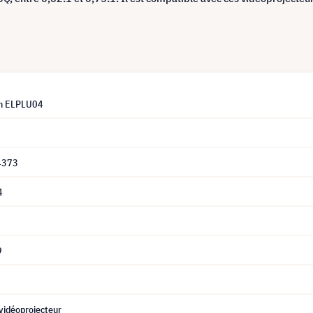
on ELPLU04
4373
4
9
 vidéoprojecteur