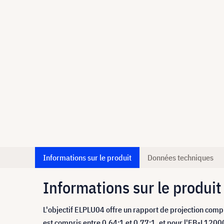
Informations sur le produit
Données techniques
Informations sur le produit
L'objectif ELPLU04 offre un rapport de projection co
est compris entre 0,64:1 et 0,77:1, et pour l'EB-L12000