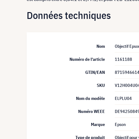
Données techniques
Nom
Objectif Eps
Numéro de l'article
1161188
GTIN/EAN
871594661
SKU
V12H004U0
Nom du modèle
ELPLU04
Numéro WEEE
DE9425084
Marque
Epson
Type de produit
Objectif pour