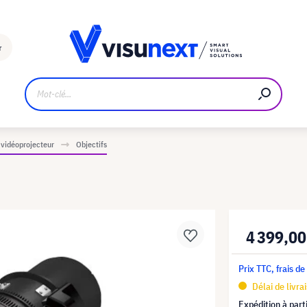
Fabricant
Téléchargements et kit de presse
r
 vidéoprojecteur
Objectifs
4 399,00
Prix TTC, frais de
Délai de livra
Expédition à part