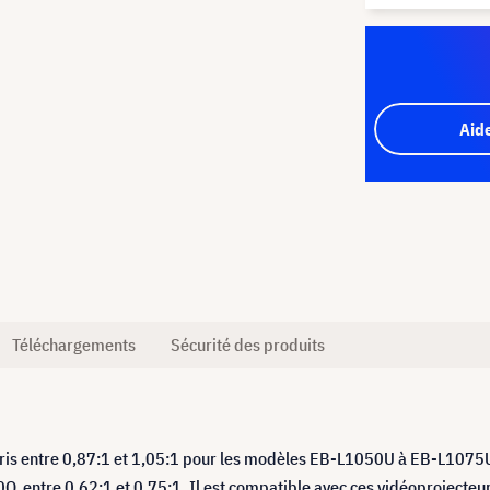
Aid
Téléchargements
Sécurité des produits
mpris entre 0,87:1 et 1,05:1 pour les modèles EB-L1050U à EB-L1075
Q, entre 0,62:1 et 0,75:1. Il est compatible avec ces vidéoprojecteur