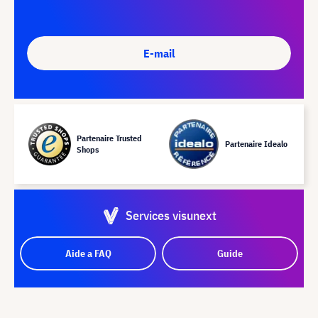
E-mail
Partenaire Trusted
Partenaire Idealo
Shops
Services visunext
Aide a FAQ
Guide