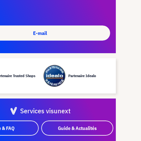
E-mail
rtenaire Trusted Shops
Partenaire Idealo
Services visunext
e & FAQ
Guide & Actualités