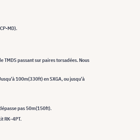
DCP-MD).
 de TMDS passant sur paires torsadées. Nous
Jusqu'à 100m(330ft) en SXGA, ou jusqu'à
e dépasse pas 50m(150ft).
kit RK–4PT.