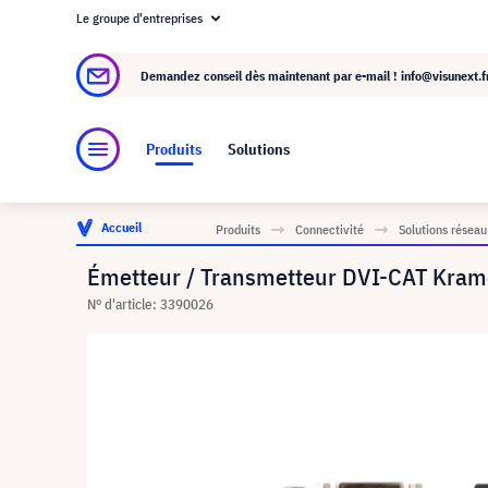
Le groupe d'entreprises
À propos de visunext.fr
Le groupe visunext
Demandez conseil dès maintenant par e-mail !
info@visunext.f
Produits
Solutions
Accueil
Produits
Connectivité
Solutions réseau 
Émetteur / Transmetteur DVI-CAT Kram
N° d'article: 3390026