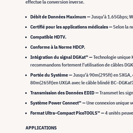
effectue la conversion inverse.
Débit de Données Maximum —
Jusqu'à 1.65Gbps; 
Certifié pour les applications médicales —
Selon la 
Compatible HDTV.
Conforme à la Norme HDCP.
Intégration du signal DGKat™ —
Technologie unique 
recommandons fortement l'utilisation de câbles DG
Portée du Système —
Jusqu'à 90m(295ft) en SXGA, 
80m(265ft)en UXGA avec le câble blindé BC–DGKat
Transmission des Données EDID —
Transmet les sign
Système Power Connect™ —
Une connexion unique ve
Format Ultra–Compact PicoTOOLS™ —
4 unités peuve
APPLICATIONS