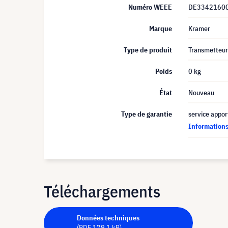
Numéro WEEE
DE3342160
Marque
Kramer
Type de produit
Transmetteur
Poids
0 kg
État
Nouveau
Type de garantie
service appor
Informations 
Téléchargements
Données techniques
(PDF 179.1 kB)