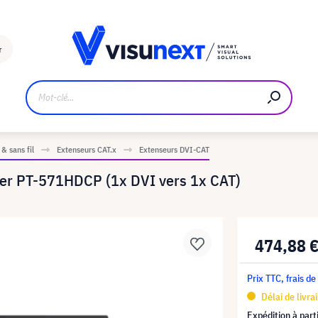
Fabricant
Téléchargements et kit de presse
r
& sans fil
Extenseurs CAT.x
Extenseurs DVI-CAT
er PT-571HDCP (1x DVI vers 1x CAT)
474,88 
Prix TTC, frais de
Délai de livra
Expédition à part