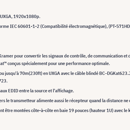
WUXGA, 1920x1080p.
norme IEC 60601-1-2 (Compatibilité électromagnétique), (PT-571H
Kramer pour convertir les signaux de contrôle, de communication et
Kat™ conçus spécialement pour une performance optimale.
ou jusqu'à 70m(230ft) en UXGA avec le câble blindé BC–DGKat623.
723.
aux EDID entre la source et l'affichage.
rs le transmetteur alimente aussi le récepteur quand la distance n
nt être montées côte-à-côte en baie 19 pouces (hauteur 1U) avec le 