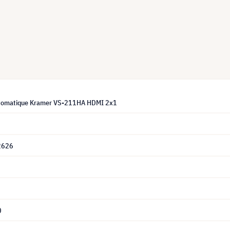
utomatique Kramer VS-211HA HDMI 2x1
2626
0