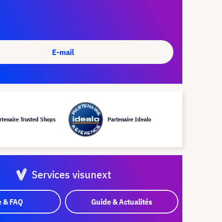
E-mail
rtenaire Trusted Shops
Partenaire Idealo
Services visunext
e & FAQ
Guide & Actualités