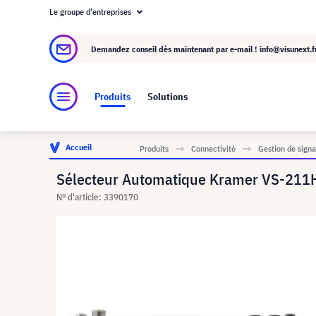
Le groupe d'entreprises
À propos de visunext.fr
Le groupe visunext
Demandez conseil dès maintenant par e-mail !
info@visunext.f
Produits
Solutions
Accueil
Produits
Connectivité
Gestion de signa
Sélecteur Automatique Kramer VS-21
N° d'article: 3390170