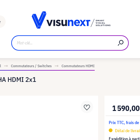
Fabricant
Téléchargements et kit de presse
r
l
Commutateurs / Switches
Commutateurs HDMI
1HA HDMI 2x1
1 590,00
Prix TTC, frais de
Délai de livra
Expédition à part