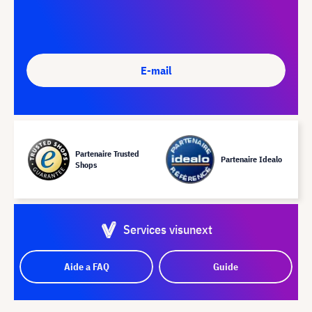
E-mail
Partenaire Trusted
Partenaire Idealo
Shops
Services visunext
Aide a FAQ
Guide