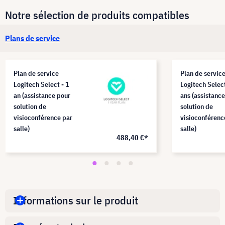
Notre sélection de produits compatibles
Plans de service
Plan de service
Plan de servic
Logitech Select - 1
Logitech Select
an (assistance pour
ans (assistanc
solution de
solution de
visioconférence par
visioconférenc
salle)
salle)
488,40 €*
Informations sur le produit