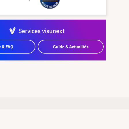
Services visunext
e & FAQ
Guide & Actualités