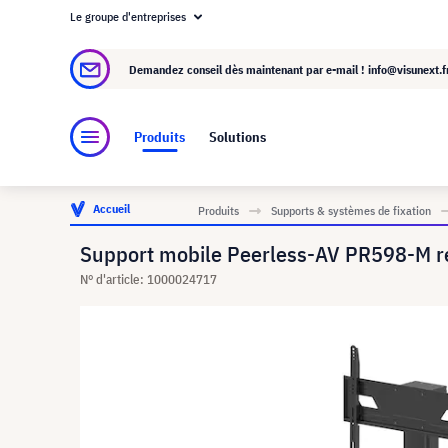
Le groupe d'entreprises
À propos de visunext.fr
Le groupe visunext
Demandez conseil dès maintenant par e-mail !
info@visunext.f
Produits
Solutions
Accueil
Produits
Supports & systèmes de fixation
Support mobile Peerless-AV PR598-M rég
N° d'article: 1000024717