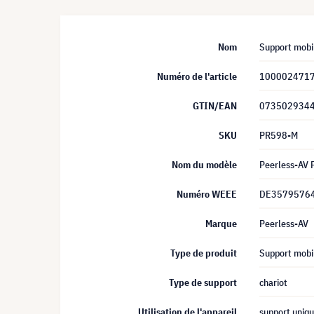
Nom
Support mobi
Numéro de l'article
100002471
GTIN/EAN
073502934
SKU
PR598-M
Nom du modèle
Peerless-AV
Numéro WEEE
DE3579576
Marque
Peerless-AV
Type de produit
Support mobi
Type de support
chariot
Utilisation de l'appareil
support uniq