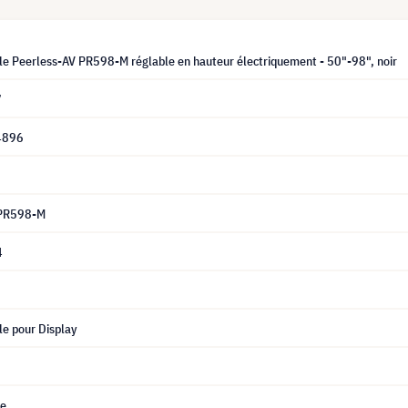
le Peerless-AV PR598-M réglable en hauteur électriquement - 50"-98", noir
7
4896
 PR598-M
4
le pour Display
ue