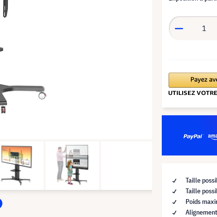
Taille poss
Taille pos
Poids max
Alignement