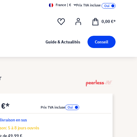
France | €
Prix TVA incluse
0,00 €*
Guide & Actualités
Conseil
r
 €*
Prix TVA incluse
 livraison en sus
ison: 5 à 8 jours ouvrés
ir de
49,99 €