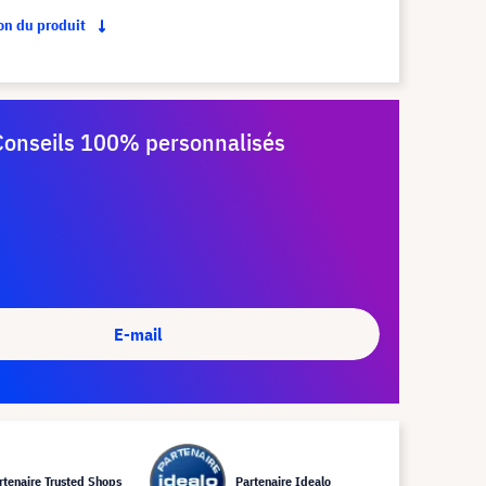
ion du produit
Conseils 100% personnalisés
E-mail
rtenaire Trusted Shops
Partenaire Idealo