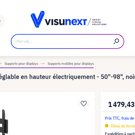
Fabricant
Téléchargements et kit de presse
r
Supports pour displays
Supports mobiles pour displays
lable en hauteur électriquement - 50"-98", noi
1 479,43
Prix TTC, frais de
Délai de livra
Expédition à part