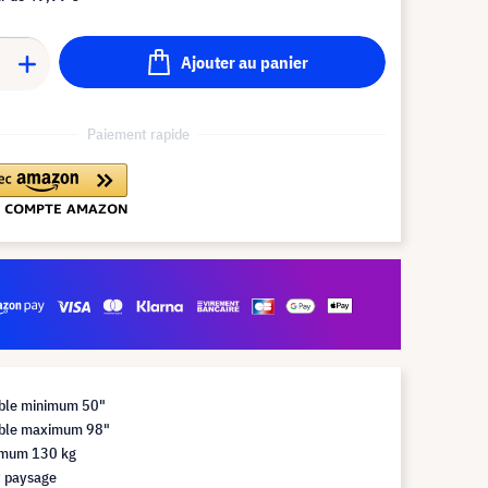
Ajouter au panier
Paiement rapide
ible minimum 50"
sible maximum 98"
imum 130 kg
 paysage