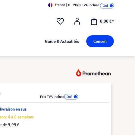
France | €
Prix TVA incluse
0,00 €*
Guide & Actualités
Conseil
*
Prix TVA incluse
 livraison en sus
ison: 4 à 6 semaines
ir de
9,99 €