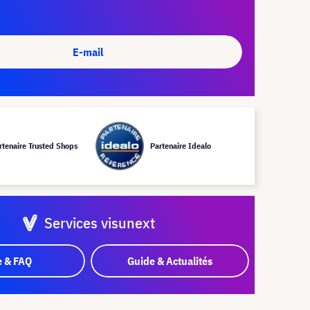
E-mail
rtenaire Trusted Shops
Partenaire Idealo
Services visunext
e & FAQ
Guide & Actualités