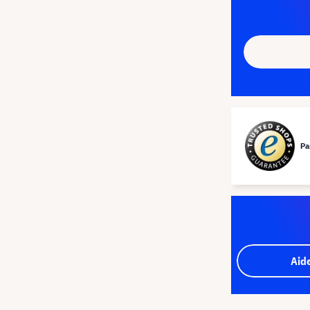
Pa
Aid