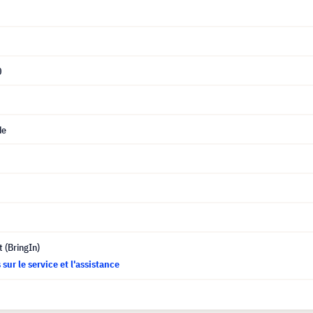
0
de
t (BringIn)
sur le service et l'assistance