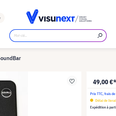
Fabricant
Téléchargements et kit de presse
r
SoundBar
49,00 €
Prix TTC, frais de
Délai de livra
Expédition à part