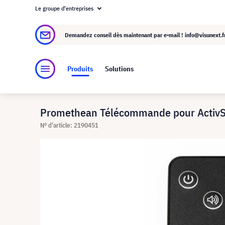
Le groupe d'entreprises
À propos de visunext.fr
Le groupe visunext
Demandez conseil dès maintenant par e-mail !
info@visunext.f
Produits
Solutions
Promethean Télécommande pour Activ
N° d'article: 2190451