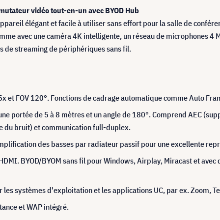
mmutateur vidéo tout-en-un avec BYOD Hub
pareil élégant et facile à utiliser sans effort pour la salle de confér
gamme avec une caméra 4K intelligente, un réseau de microphones 4 
 de streaming de périphériques sans fil.
 et FOV 120°. Fonctions de cadrage automatique comme Auto Framin
 portée de 5 à 8 mètres et un angle de 180°. Comprend AEC (suppr
 du bruit) et communication full-duplex.
plification des basses par radiateur passif pour une excellente repr
t HDMI. BYOD/BYOM sans fil pour Windows, Airplay, Miracast et avec 
 les systèmes d'exploitation et les applications UC, par ex. Zoom, 
stance et WAP intégré.