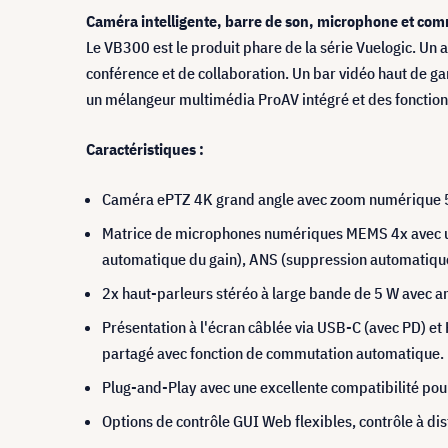
Caméra intelligente, barre de son, microphone et co
Le VB300 est le produit phare de la série Vuelogic. Un ap
conférence et de collaboration. Un bar vidéo haut de 
un mélangeur multimédia ProAV intégré et des fonctions
Caractéristiques :
Caméra ePTZ 4K grand angle avec zoom numérique 5x
Matrice de microphones numériques MEMS 4x avec une
automatique du gain), ANS (suppression automatique
2x haut-parleurs stéréo à large bande de 5 W avec am
Présentation à l'écran câblée via USB-C (avec PD) e
partagé avec fonction de commutation automatique.
Plug-and-Play avec une excellente compatibilité pour
Options de contrôle GUI Web flexibles, contrôle à di