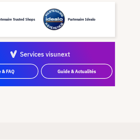
rtenaire Trusted Shops
Partenaire Idealo
Services visunext
e & FAQ
Guide & Actualités