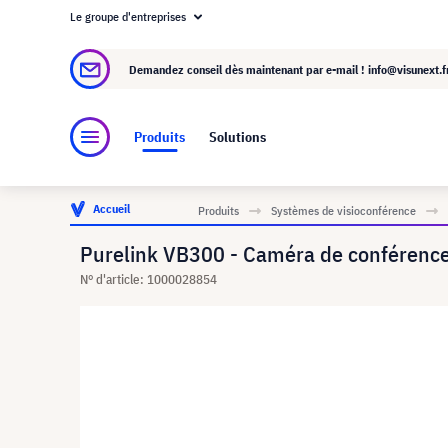
Le groupe d'entreprises
À propos de visunext.fr
Le groupe visunext
Demandez conseil dès maintenant par e-mail !
info@visunext.f
Produits
Solutions
Accueil
Produits
Systèmes de visioconférence
Purelink VB300 - Caméra de conférence
N° d'article: 1000028854