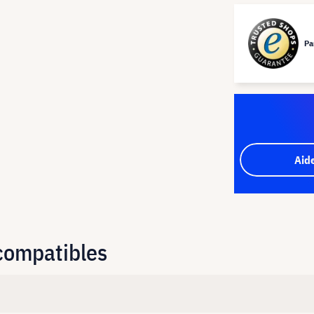
Pa
Aid
 compatibles