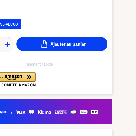
VL-VB300
Ajouter au panier
Paiement rapide