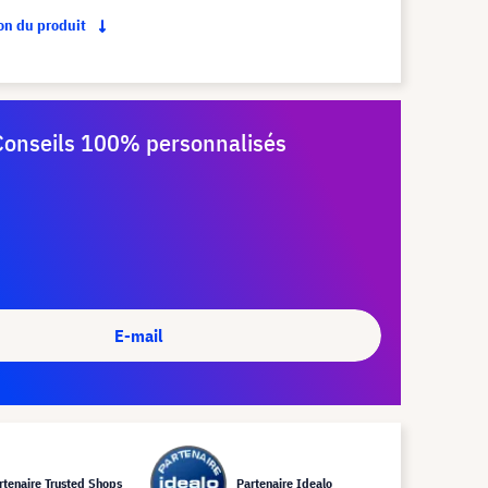
ion du produit
Conseils 100% personnalisés
E-mail
rtenaire Trusted Shops
Partenaire Idealo