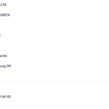
6138
GBXEN
4
actile
ung OM
Full HD