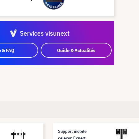
Services visunext
e & FAQ
Guide & Actualités
Support mobile
celexon Expert