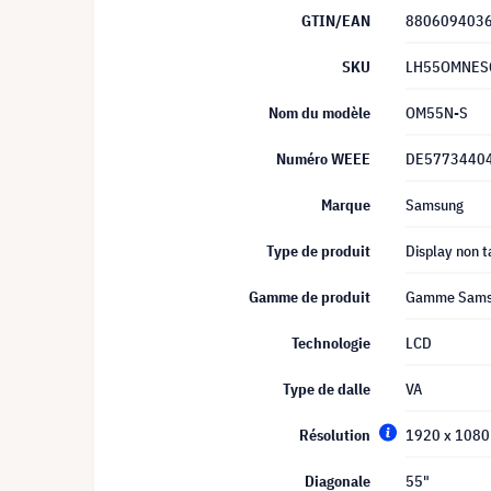
GTIN/EAN
880609403
SKU
LH55OMNES
Nom du modèle
OM55N-S
Numéro WEEE
DE5773440
Marque
Samsung
Type de produit
Display non t
Gamme de produit
Gamme Sams
Technologie
LCD
Type de dalle
VA
Résolution
1920 x 1080 
Diagonale
55"