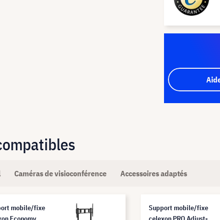
Aid
 compatibles
l
Caméras de visioconférence
Accessoires adaptés
ort mobile/fixe
Support mobile/fixe
xon Economy
celexon PRO Adjust-