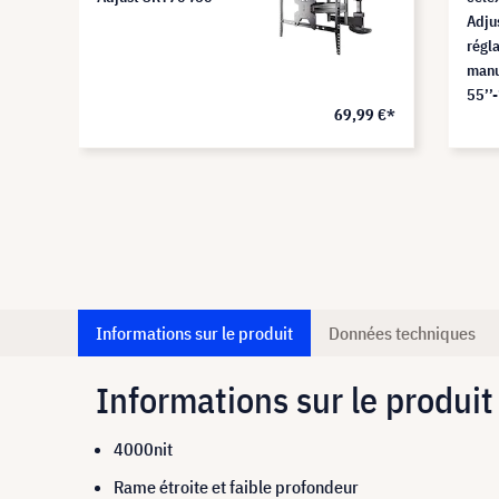
Adju
régl
manu
55’’
8 €*
69,99 €*
Informations sur le produit
Données techniques
Informations sur le produit
4000nit
Rame étroite et faible profondeur