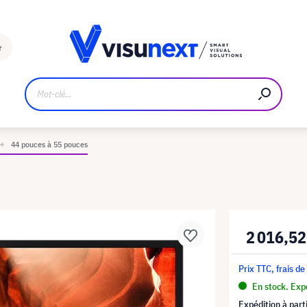
Fabricant
Téléchargements et kit de presse
r
44 pouces à 55 pouces
2 016,52
Prix TTC, frais de
En stock. Expé
Expédition à part