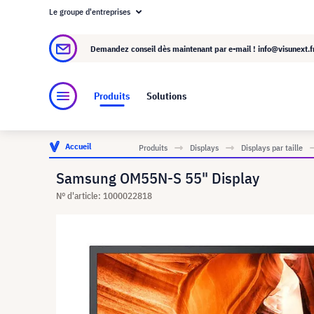
Le groupe d'entreprises
À propos de visunext.fr
Le groupe visunext
Demandez conseil dès maintenant par e-mail !
info@visunext.f
Produits
Solutions
Accueil
Produits
Displays
Displays par taille
Samsung OM55N-S 55" Display
N° d'article: 1000022818