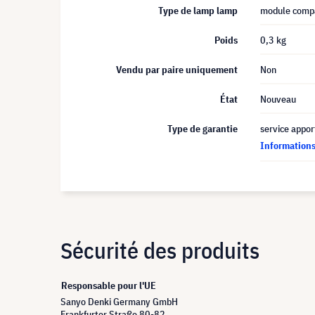
Type de lamp lamp
module compa
Poids
0,3 kg
Vendu par paire uniquement
Non
État
Nouveau
Type de garantie
service appor
Informations 
Sécurité des produits
Responsable pour l'UE
Sanyo Denki Germany GmbH
Frankfurter Straße 80-82