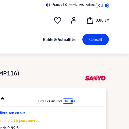
France | €
Prix TVA incluse
0,00 €*
Guide & Actualités
Conseil
LMP116)
€*
Prix TVA incluse
 livraison en sus
ison: 8 à 15 jours ouvrés
ir de
9,99 €