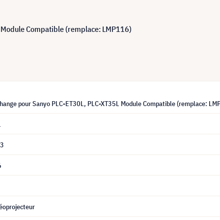
 Module Compatible (remplace: LMP116)
hange pour Sanyo PLC-ET30L, PLC-XT35L Module Compatible (remplace: LM
1
93
6
éoprojecteur