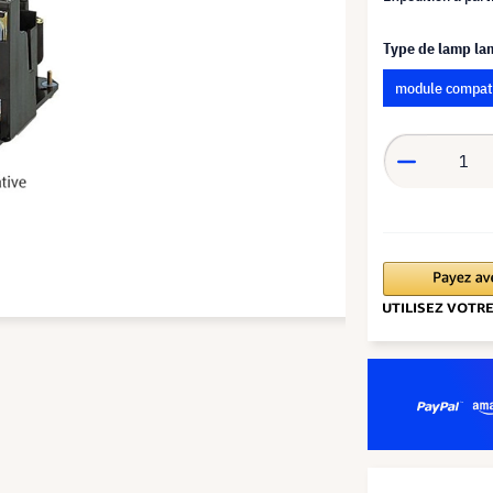
Type de lamp l
module compat