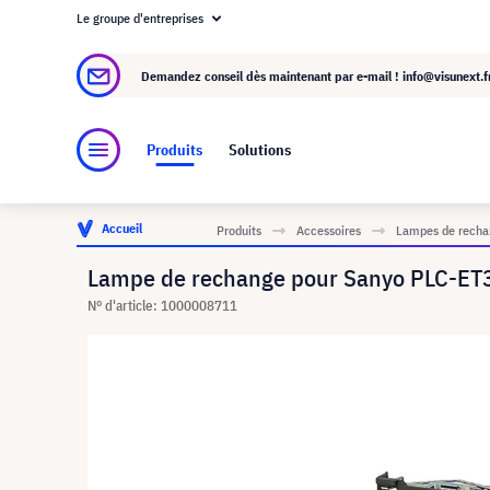
Le groupe d'entreprises
À propos de visunext.fr
Le groupe visunext
Demandez conseil dès maintenant par e-mail !
info@visunext.f
Produits
Solutions
Accueil
Produits
Accessoires
Lampes de rechan
Lampe de rechange pour Sanyo PLC-ET
N° d'article: 1000008711