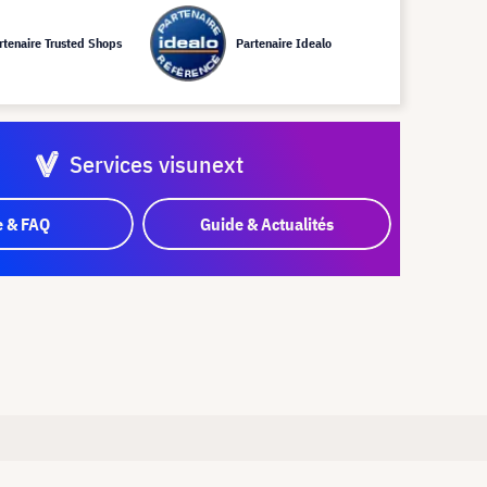
rtenaire Trusted Shops
Partenaire Idealo
Services visunext
e & FAQ
Guide & Actualités