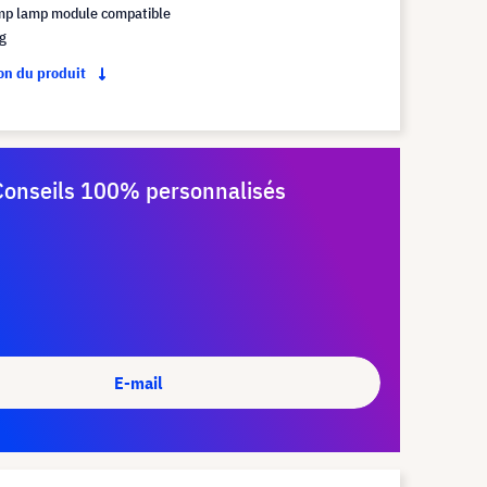
mp lamp module compatible
kg
ion du produit
Conseils 100% personnalisés
E-mail